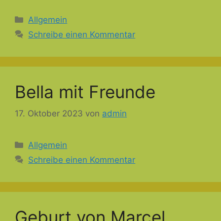
Kategorien
Allgemein
Schreibe einen Kommentar
Bella mit Freunde
17. Oktober 2023
von
admin
Kategorien
Allgemein
Schreibe einen Kommentar
Geburt von Marcel