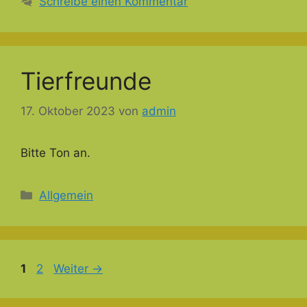
Schreibe einen Kommentar
Tierfreunde
17. Oktober 2023
von
admin
Bitte Ton an.
Kategorien
Allgemein
Seite
Seite
1
2
Weiter
→